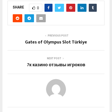
SHARE
0
PREVIOUS POST
Gates of Olympus Slot Türkiye
NEXT POST
7к казино отзывы игроков