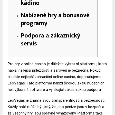
kádino
Nabízené hry a bonusové
programy
Podpora a zákaznický
servis
Pro hry v online casino je důležité vybrat si platformu, která
nabízí nejlepší příležitosti a zároveň je bezpečná. Pokud
hledáte nejlepší zahraniční online casino, doporučujeme
LeoVegas. Tato platforma nabízí širokou škálu hudebních
her, výkonné software a vynikající zákaznickou podporu.
LeoVegas je známá svou transparentností a bezpečností.
Každý hráč může být jistý, že jeho peníze jsou v bezpečí a
že všechny hry jsou správně vyhazovány. Platforma také