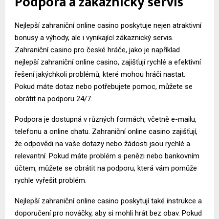
Podpora a zákaznický servis
Nejlepší zahraniční online casino poskytuje nejen atraktivní
bonusy a výhody, ale i vynikající zákaznický servis.
Zahraniční casino pro české hráče, jako je například
nejlepší zahraniční online casino, zajišťují rychlé a efektivní
řešení jakýchkoli problémů, které mohou hráči nastat.
Pokud máte dotaz nebo potřebujete pomoc, můžete se
obrátit na podporu 24/7.
Podpora je dostupná v různých formách, včetně e-mailu,
telefonu a online chatu. Zahraniční online casino zajišťují,
že odpovědi na vaše dotazy nebo žádosti jsou rychlé a
relevantní. Pokud máte problém s penězi nebo bankovním
účtem, můžete se obrátit na podporu, která vám pomůže
rychle vyřešit problém.
Nejlepší zahraniční online casino poskytují také instrukce a
doporučení pro nováčky, aby si mohli hrát bez obav. Pokud