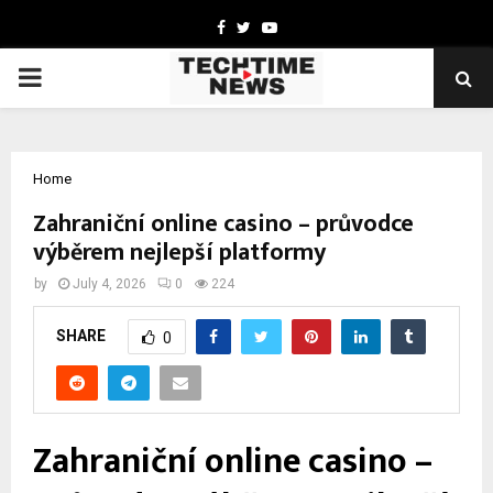
Facebook
Twitter
Youtube
PRIMARY
MENU
Home
Zahraniční online casino – průvodce
výběrem nejlepší platformy
by
July 4, 2026
0
224
SHARE
0
Zahraniční online casino –