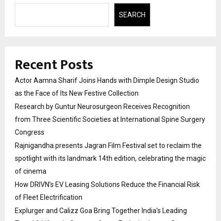
SEARCH
Recent Posts
Actor Aamna Sharif Joins Hands with Dimple Design Studio
as the Face of Its New Festive Collection
Research by Guntur Neurosurgeon Receives Recognition
from Three Scientific Societies at International Spine Surgery
Congress
Rajnigandha presents Jagran Film Festival set to reclaim the
spotlight with its landmark 14th edition, celebrating the magic
of cinema
How DRIVN’s EV Leasing Solutions Reduce the Financial Risk
of Fleet Electrification
Explurger and Calizz Goa Bring Together India’s Leading