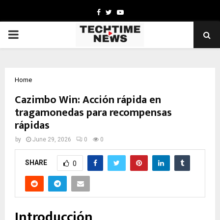
Facebook
Twitter
Youtube
PRIMARY
MENU
Home
Cazimbo Win: Acción rápida en
tragamonedas para recompensas
rápidas
by
June 29, 2026
0
0
SHARE
0
Introducción