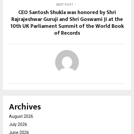
NEXT POST
CEO Santosh Shukla was honored by Shri
Rajrajeshwar Guruji and Shri Goswami Ji at the
10th UK Parliament Summit of the World Book
of Records
Archives
August 2026
July 2026
June 2026