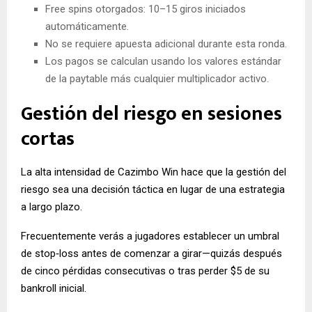
Free spins otorgados: 10–15 giros iniciados
automáticamente.
No se requiere apuesta adicional durante esta ronda.
Los pagos se calculan usando los valores estándar
de la paytable más cualquier multiplicador activo.
Gestión del riesgo en sesiones
cortas
La alta intensidad de Cazimbo Win hace que la gestión del
riesgo sea una decisión táctica en lugar de una estrategia
a largo plazo.
Frecuentemente verás a jugadores establecer un umbral
de stop‑loss antes de comenzar a girar—quizás después
de cinco pérdidas consecutivas o tras perder $5 de su
bankroll inicial.