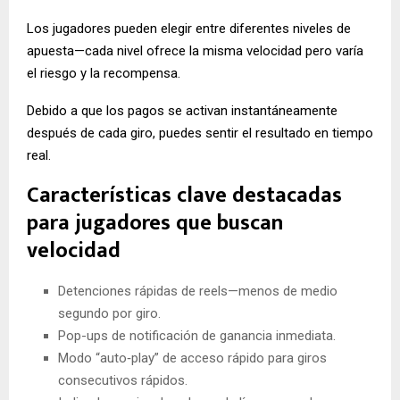
Los jugadores pueden elegir entre diferentes niveles de
apuesta—cada nivel ofrece la misma velocidad pero varía
el riesgo y la recompensa.
Debido a que los pagos se activan instantáneamente
después de cada giro, puedes sentir el resultado en tiempo
real.
Características clave destacadas
para jugadores que buscan
velocidad
Detenciones rápidas de reels—menos de medio
segundo por giro.
Pop-ups de notificación de ganancia inmediata.
Modo “auto‑play” de acceso rápido para giros
consecutivos rápidos.