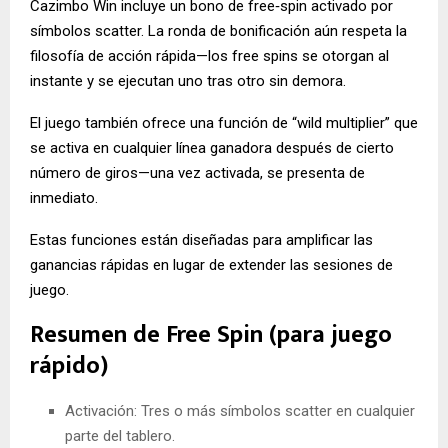
Cazimbo Win incluye un bono de free‑spin activado por
símbolos scatter. La ronda de bonificación aún respeta la
filosofía de acción rápida—los free spins se otorgan al
instante y se ejecutan uno tras otro sin demora.
El juego también ofrece una función de “wild multiplier” que
se activa en cualquier línea ganadora después de cierto
número de giros—una vez activada, se presenta de
inmediato.
Estas funciones están diseñadas para amplificar las
ganancias rápidas en lugar de extender las sesiones de
juego.
Resumen de Free Spin (para juego
rápido)
Activación: Tres o más símbolos scatter en cualquier
parte del tablero.