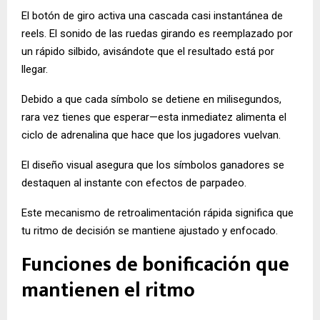
El botón de giro activa una cascada casi instantánea de
reels. El sonido de las ruedas girando es reemplazado por
un rápido silbido, avisándote que el resultado está por
llegar.
Debido a que cada símbolo se detiene en milisegundos,
rara vez tienes que esperar—esta inmediatez alimenta el
ciclo de adrenalina que hace que los jugadores vuelvan.
El diseño visual asegura que los símbolos ganadores se
destaquen al instante con efectos de parpadeo.
Este mecanismo de retroalimentación rápida significa que
tu ritmo de decisión se mantiene ajustado y enfocado.
Funciones de bonificación que
mantienen el ritmo