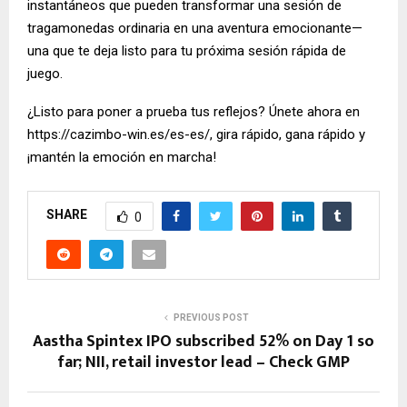
instantáneos que pueden transformar una sesión de
tragamonedas ordinaria en una aventura emocionante—
una que te deja listo para tu próxima sesión rápida de
juego.
¿Listo para poner a prueba tus reflejos? Únete ahora en
https://cazimbo-win.es/es-es/, gira rápido, gana rápido y
¡mantén la emoción en marcha!
SHARE
0
PREVIOUS POST
Aastha Spintex IPO subscribed 52% on Day 1 so
far; NII, retail investor lead – Check GMP